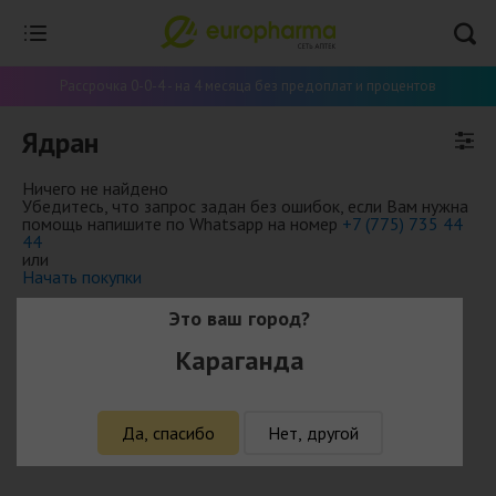
Рассрочка 0-0-4 - на 4 месяца без предоплат и процентов
Ядран
Ничего не найдено
Убедитесь, что запрос задан без ошибок, если Вам нужна
помощь напишите по Whatsapp на номер
+7 (775) 735 44
44
или
Начать покупки
Это ваш город?
Караганда
Да, спасибо
Нет, другой