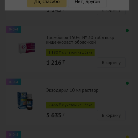
Да, спасибо
Нет, другой
1 345
₸
В корзину
0-0-4
Тромбопол 150мг № 30 табл покр
кишечнораст оболочкой
1 180 ₸ с учётом кешбэка
1 216
₸
В корзину
0-0-4
Экзодерил 10 мл раствор
5 466 ₸ с учётом кешбэка
5 635
₸
В корзину
0-0-4