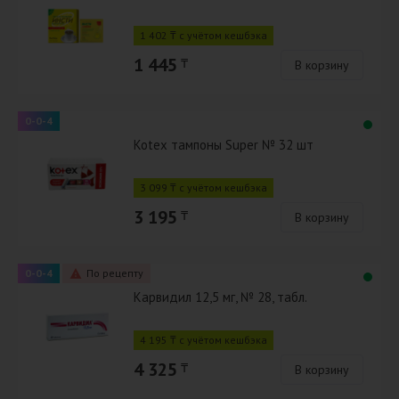
1 402 ₸ с учётом кешбэка
1 445
₸
В корзину
0-0-4
Kotex тампоны Super № 32 шт
3 099 ₸ с учётом кешбэка
3 195
₸
В корзину
0-0-4
По рецепту
Карвидил 12,5 мг, № 28, табл.
4 195 ₸ с учётом кешбэка
4 325
₸
В корзину