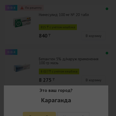
0-0-4
По рецепту
Нимесулид 100 мг № 20 табл
815 ₸ с учётом кешбэка
840
₸
В корзину
0-0-4
Бепантен 5% д/наруж применения
100 гр мазь
8 027 ₸ с учётом кешбэка
8 275
₸
В корзину
Это ваш город?
0-0-4
По рецепту
Караганда
Фамо 40 мг, №30, табл.
1 305 ₸ с учётом кешбэка