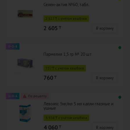
Селен-актив №60, табл.
2 527 ₸ с учётом кешбэка
2 605
₸
В корзину
0-0-4
Пармелия 1,5 гр № 20 шт
737 ₸ с учётом кешбэка
760
₸
В корзину
0-0-4
По рецепту
Левояпс 5мг/мл 5 мл капли глазные и
ушные
3 938 ₸ с учётом кешбэка
4 060
₸
В корзину