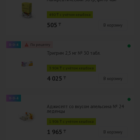
490 ₸ с учётом кешбэка
505
₸
В корзину
0-0-4
По рецепту
Тригрим 2,5 мг № 30 табл.
3 904 ₸ с учётом кешбэка
4 025
₸
В корзину
0-0-4
Аджисепт со вкусом апельсина № 24
леденцы
1 906 ₸ с учётом кешбэка
1 965
₸
В корзину