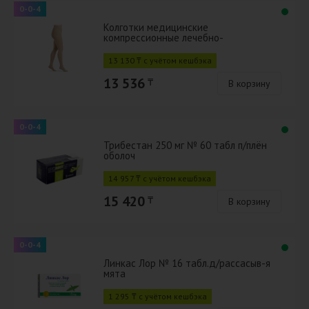
0-0-4
Колготки медицинские
компрессионные лечебно-
профилактические 835DAI 2 класс
размеры 4 бежевый
13 130 ₸ с учётом кешбэка
13 536
₸
В корзину
0-0-4
Трибестан 250 мг № 60 табл п/плён
оболоч
14 957 ₸ с учётом кешбэка
15 420
₸
В корзину
0-0-4
Линкас Лор № 16 табл.д/рассасыв-я
мята
1 295 ₸ с учётом кешбэка