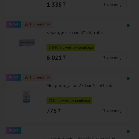
1 335
₸
В корзину
0-0-4
По рецепту
Карвидил 25 мг, № 28, табл.
5 840 ₸ с учётом кешбэка
6 021
₸
В корзину
0-0-4
По рецепту
Метронидазол 250 мг № 30 табл
752 ₸ с учётом кешбэка
775
₸
В корзину
0-0-4
Панкреатический 50 гр, фито чай