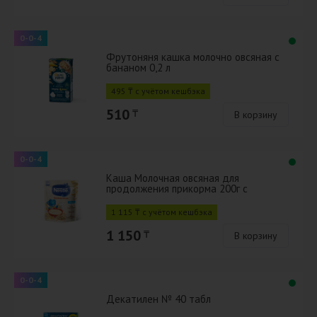
0-0-4
Фрутоняня кашка молочно овсяная с
бананом 0,2 л
495 ₸ с учётом кешбэка
510
₸
В корзину
0-0-4
Каша Молочная овсяная для
продолжения прикорма 200г с
бифидобактериями BL
1 115 ₸ с учётом кешбэка
1 150
₸
В корзину
0-0-4
Декатилен № 40 табл