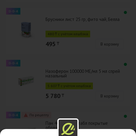
0-0-4
Брусники лист 25 гр, фито чай, Белла
480 ₸ с учётом кешбэка
495
₸
В корзину
0-0-4
Назоферон 100000 МЕ/мл 5 мл спрей
назальный
5 607 ₸ с учётом кешбэка
5 780
₸
В корзину
0-0-4
По рецепту
Пан 40 мг № 20 табл покрытые
оболочкой