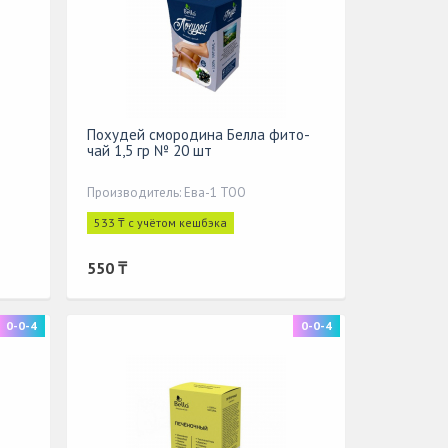
Похудей смородина Белла фито-
чай 1,5 гр № 20 шт
Производитель: Ева-1 ТОО
533 ₸ с учётом кешбэка
550 ₸
0-0-4
0-0-4