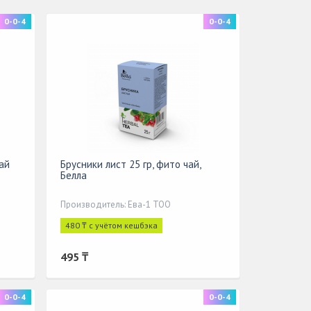
0-0-4
0-0-4
ай
Брусники лист 25 гр, фито чай,
Белла
Производитель: Ева-1 ТОО
480 ₸ с учётом кешбэка
495 ₸
0-0-4
0-0-4