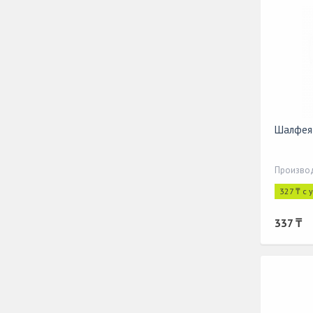
Шалфея 
Производ
327 ₸ с 
337 ₸