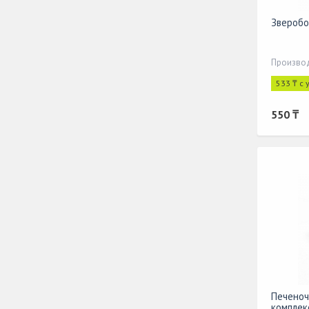
Зверобо
Производ
533 ₸ с
550 ₸
Печеноч
комплекс