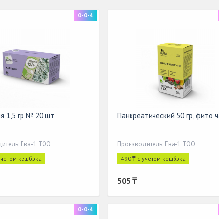
0-0-4
я 1,5 гр № 20 шт
Панкреатический 50 гр, фито ч
итель: Ева-1 ТОО
Производитель: Ева-1 ТОО
 учётом кешбэка
490 ₸ с учётом кешбэка
505 ₸
0-0-4