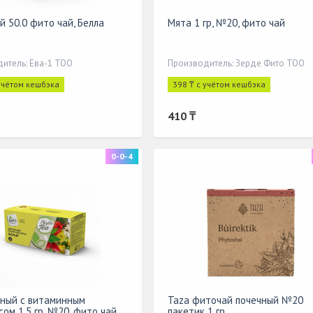
й 50.0 фито чай, Белла
Мята 1 гр, №20, фито чай
итель: Ева-1 ТОО
Производитель: Зерде Фито ТОО
 учётом кешбэка
398 ₸ с учётом кешбэка
410 ₸
0-0-4
ный с витаминным
Taza фиточай почечный №20
ом 1,5 гр, №20, фито чай,
пакетик 1 гр