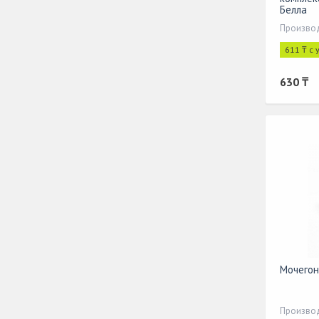
Белла
Производ
611 ₸ с
630 ₸
Мочегон
Производ