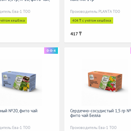
итель: Ева-1 ТОО
Производитель: PLANTA ТОО
 учётом кешбэка
404 ₸ с учётом кешбэка
417 ₸
0-0-4
ный №20, фито чай
Сердечно-сосудистый 1,5 гр №
фито чай Белла
итель: Ева-1 ТОО
Производитель: Ева-1 ТОО