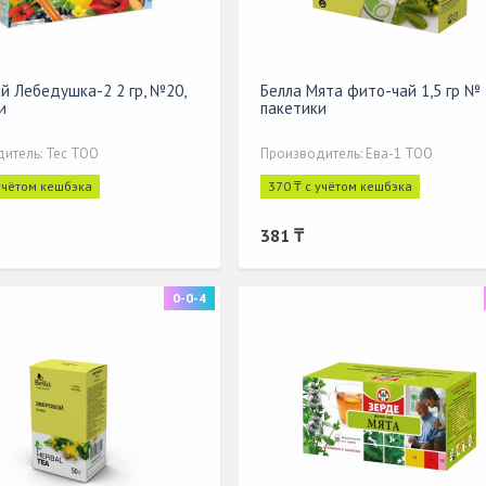
й Лебедушка-2 2 гр, №20,
Белла Мята фито-чай 1,5 гр №
и
пакетики
итель: Тес ТОО
Производитель: Ева-1 ТОО
 учётом кешбэка
370 ₸ с учётом кешбэка
381 ₸
0-0-4