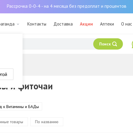
Рассрочка 0-0-4 - на 4 месяца без предоплат и процентов
раганда
Контакты
Доставка
Акции
Аптеки
О нас
Поиск
аи
угой
вы и фиточаи
д к Витамины и БАДы
нные товары
По названию