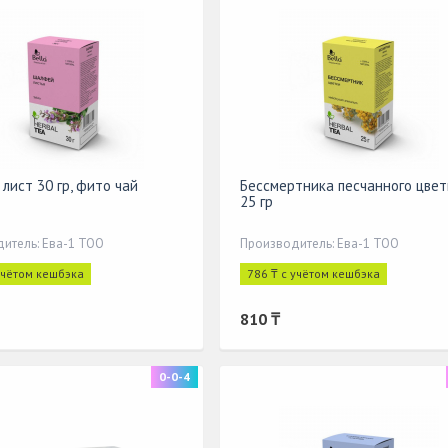
лист 30 гр, фито чай
Бессмертника песчанного цвет
25 гр
итель: Ева-1 ТОО
Производитель: Ева-1 ТОО
учётом кешбэка
786 ₸ с учётом кешбэка
810 ₸
0-0-4