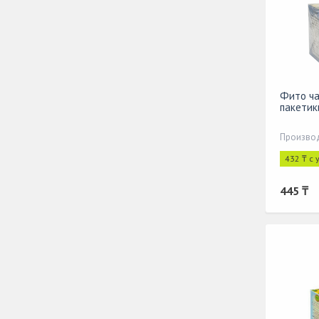
Фито ча
пакетик
Производ
432 ₸ с
445 ₸