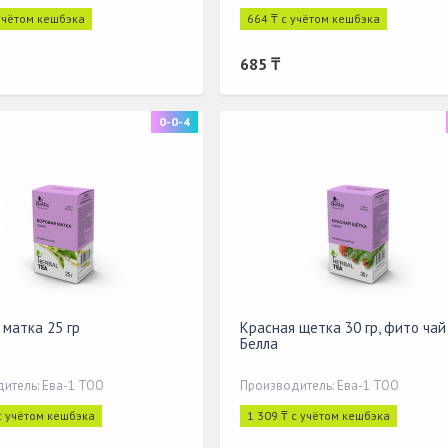
 учётом кешбэка
664 ₸ с учётом кешбэка
685 ₸
0-0-4
 матка 25 гр
Красная щетка 30 гр, фито чай
Белла
итель: Ева-1 ТОО
Производитель: Ева-1 ТОО
с учётом кешбэка
1 309 ₸ с учётом кешбэка