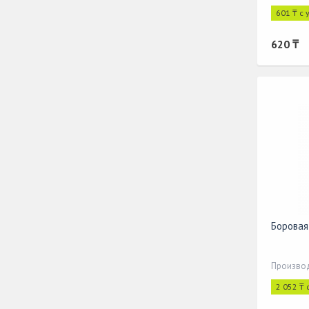
601 ₸ с
620 ₸
Боровая
Производ
2 052 ₸ 