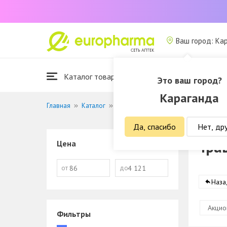
Ваш город: Ка
Каталог товаров
Это ваш город?
Караганда
Главная
Каталог
Витамины и БАДы
Травы и фиточ
Да, спасибо
Нет, др
Тра
Цена
от
до
Наза
Акцио
Фильтры