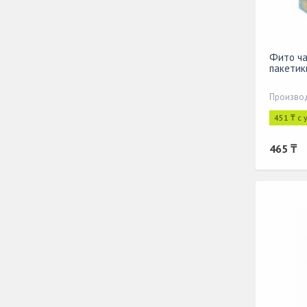
Фито ча
пакетик
Производ
451 ₸ с
465 ₸