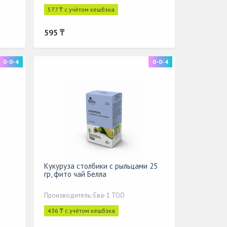
577 ₸ с учётом кешбэка
595 ₸
0-0-4
0-0-4
Кукуруза столбики с рыльцами 25
гр, фито чай Белла
Производитель: Ева-1 ТОО
436 ₸ с учётом кешбэка