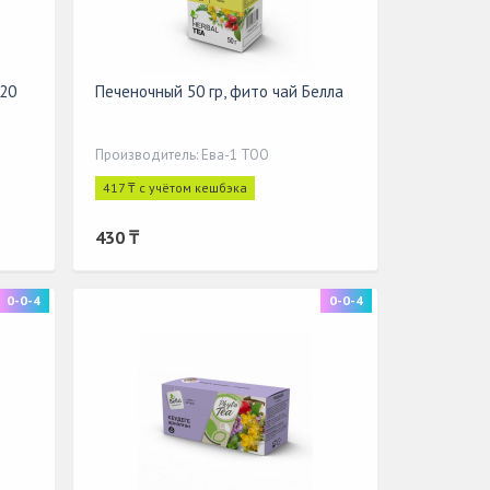
 20
Печеночный 50 гр, фито чай Белла
Производитель: Ева-1 ТОО
417 ₸ с учётом кешбэка
430 ₸
0-0-4
0-0-4