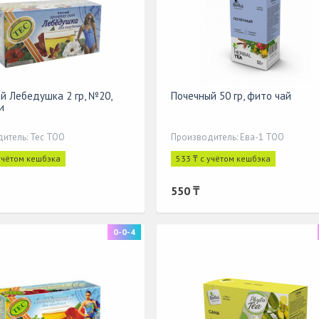
й Лебедушка 2 гр, №20,
Почечный 50 гр, фито чай
и
итель: Тес ТОО
Производитель: Ева-1 ТОО
 учётом кешбэка
533 ₸ с учётом кешбэка
550 ₸
0-0-4