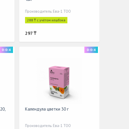
Производитель: Ева-1 ТОО
288 ₸ с учётом кешбэка
297 ₸
0-0-4
0-0-4
20,
Календула цветки 30 г
Производитель: Ева-1 ТОО