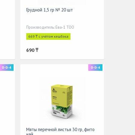
Грудной 1,5 гр № 20 шт
Производитель: Ева-1 ТОО
669 ₸ с учётом кешбэка
690 ₸
0-0-4
0-0-4
Мяты перечной листья 30 гр, фито
чай