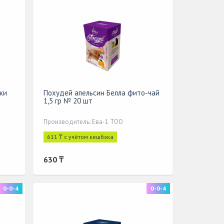
ки
Похудей апельсин Белла фито-чай
1,5 гр № 20 шт
Производитель: Ева-1 ТОО
611 ₸ с учётом кешбэка
630 ₸
0-0-4
0-0-4