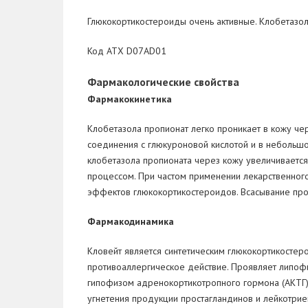
Глюкокортикостероиды очень активные. Клобетазол
Код АТХ D07АD01
Фармакологические свойства
Фармакокинетика
Клобетазола пропионат легко проникает в кожу ч
соединения с глюкуроновой кислотой и в небольш
клобетазола пропионата через кожу увеличивается
процессом. При частом применении лекарственног
эффектов глюкокортикостероидов. Всасывание про
Фармакодинамика
Кловейт является синтетическим глюкокортикосте
противоаллергическое действие. Проявляет липофи
гипофизом адренокортикотропного гормона (АКТГ)
угнетения продукции простагландинов и лейкотри