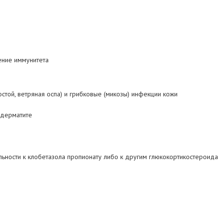
жение иммунитета
остой, ветряная оспа) и грибковые (микозы) инфекции кожи
 дерматите
ьности к клобетазола пропионату либо к другим глюкокортикостероида