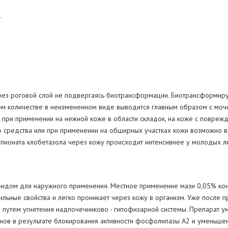
.
ерез роговой слой не подвергаясь биотрансформации. Биотрансформиру
ом количестве в неизмененном виде выводится главным образом с мочо
 при применении на нежной коже в области складок, на коже с повре
о средства или при применении на обширных участках кожи возможно в
пионата клобетазола через кожу происходит интенсивнее у молодых л
роидом для наружного применения. Местное применение мази 0,05% кон
льные свойства и легко проникает через кожу в организм. Уже после
 путем угнетения надпочечниково - гипофизарной системы. Препарат 
енов в результате блокирования активности фосфолипазы А2 и уменьш