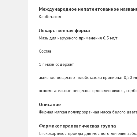
Международное непатентованное назван
Клобетазол
Лекарственная форма
Мазь для наружного применения 0,5 мг/г
Состав
1 г мази содержит
активное вещество
- клобетазола пропионат 0,50 м
вспомогательные вещества
: пропиленгликоль, сорб
Описание
Жирная мягкая полупрозрачная масса белого цвета
Фармакотерапевтическая группа
Глюкокортикостероиды для местного лечения забо