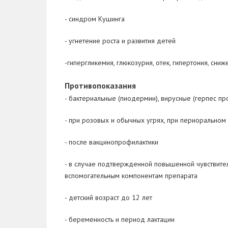
- синдром Кушинга
- угнетение роста и развития детей
-гипергликемия, глюкозурия, отек, гипертония, сни
Противопоказания
- бактериальные (пиодермии), вирусные (герпес пр
- при розовых и обычных угрях, при периоральном
- после вакцинопрофилактики
- в случае подтвержденной повышенной чувствител
вспомогательным компонентам препарата
- детский возраст до 12 лет
- беременность и период лактации