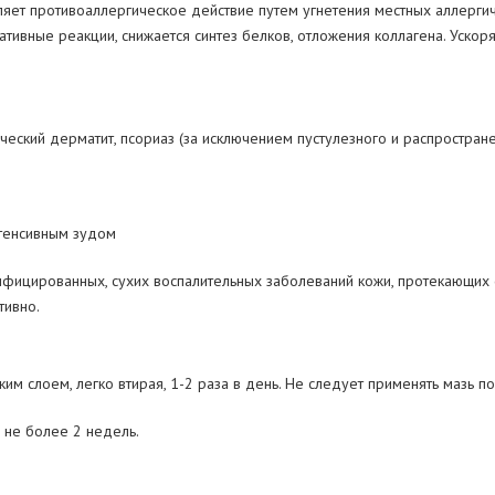
ет противоаллергическое действие путем угнетения местных аллергиче
ивные реакции, снижается синтез белков, отложения коллагена. Ускоря
ический дерматит, псориаз (за исключением пустулезного и распростра
нтенсивным зудом
нфицированных, сухих воспалительных заболеваний кожи, протекающих с
тивно.
им слоем, легко втирая, 1-2 раза в день. Не следует применять мазь п
 не более 2 недель.