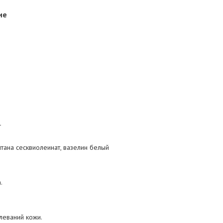
ие
г
итанa сесквиолеинат, вазелин белый
.
леваний кожи.