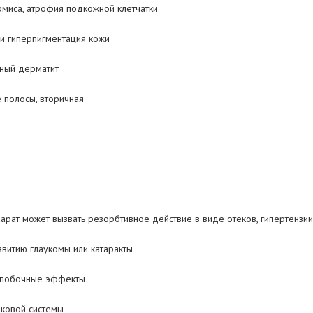
ермиса, атрофия подкожной клетчатки
или гиперпигментация кожи
ьный дерматит
 полосы, вторичная
арат может вызвать резорбтивное действие в виде отеков, гипертензии
звитию глаукомы или катаракты
 побочные эффекты
иковой системы