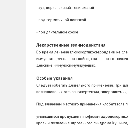
- зуд перианальный, генитальный
- под гермитичной повязкой
- при длительном сроке
Лекарственные взаимодействия
Во время лечения глюкокортикостероидами не след
иммунодепрессивных свойств, связанных со снижен
действие иммуностимулирующих.
Особые указания
Следует избегать длительного применения. При дл
возникновения отеков, гипертензии, гипергликемии,
Под влиянием местного применения клобетазола 
уменьшиться продукция гипофизом адренокортикот
крови и появление ятрогенного синдрома Кушинга