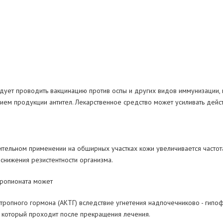
ует проводить вакцинацию против оспы и других видов иммунизации, 
ием продукции антител. Лекарственное средство может усиливать дейс
ительном применении на обширных участках кожи увеличивается частот
 снижения резистентности организма.
пропионата может
ропного гормона (АКТГ) вследствие угнетения надпочечниково - гипоф
, который проходит после прекращения лечения.