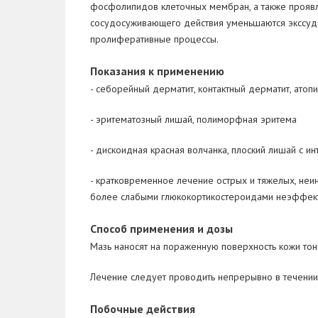
фосфолипидов клеточных мембран, а также проявля
сосудосуживающего действия уменьшаются экссудат
пролиферативные процессы.
Показания к применению
- себорейный дерматит, контактный дерматит, атоп
- эритематозный лишай, полиморфная эритема
- дискоидная красная волчанка, плоский лишай с и
- кратковременное лечение острых и тяжелых, неи
более слабыми глюкокортикостероидами неэффек
Способ применения и дозы
Мазь наносят на пораженную поверхность кожи тонк
Лечение следует проводить непрерывно в течении
Побочные действия