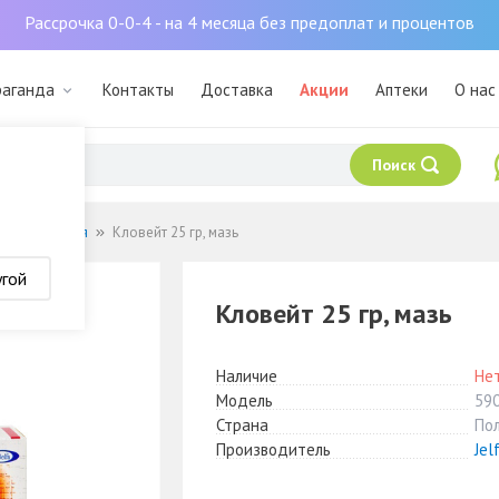
Рассрочка 0-0-4 - на 4 месяца без предоплат и процентов
раганда
Контакты
Доставка
Акции
Аптеки
О нас
Поиск
 заболевания
Кловейт 25 гр, мазь
угой
Кловейт 25 гр, мазь
Наличие
Нет
Модель
59
Страна
По
Производитель
Jel