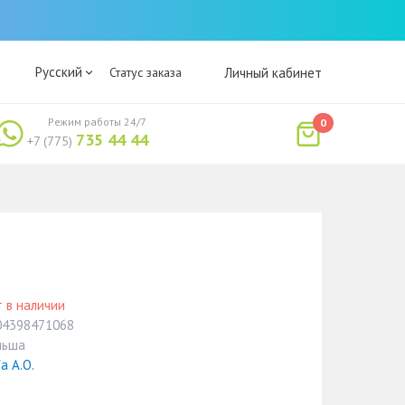
Русский
Статус заказа
Личный кабинет
Режим работы 24/7
0
735 44 44
+7 (775)
 в наличии
04398471068
льша
fa A.O.