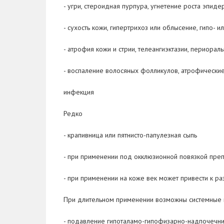
- угри, стероидная пурпура, угнетение роста эпид
- сухость кожи, гипертрихоз или облысение, гипо- 
- атрофия кожи и стрии, телеангиэктазии, периорал
- воспаление волосяных фолликулов, атрофические
инфекция
Редко
- крапивница или пятнисто-папулезная сыпь
- при применении под окклюзионной повязкой преп
- при применении на коже век может привести к ра
При длительном применении возможны системные
- подавление гипоталамо-гипофизарно-надпочечн