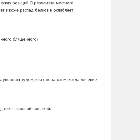
ских реакций. В результате местного
ет в коже распад белков и ослабляет
ненного бляшечного)
 упорным зудом, или с кератозом, когда лечение
од окклюзионной повязкой.