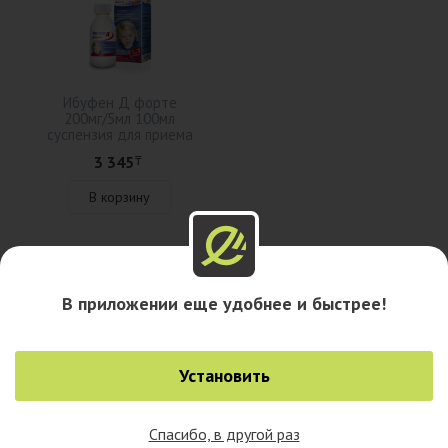
Ибуфен Д форте
200мг/5мл 100мл
суспензия для приема
внутрь
3 345
₸
В корзину
Описание
В приложении еще удобнее и быстрее!
Наличие в аптеках
Установить
Наличие в городах
Спасибо, в другой раз
0