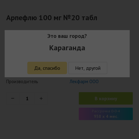
Арпефлю 100 мг №20 табл
3 750
₸
Это ваш город?
Караганда
3 637 ₸ с учётом кешбэка
Наличие
Есть в наличии
Да, спасибо
Нет, другой
Модель
4812608002234
Страна
Беларусь
Производитель
Лекфарм ООО
В корзину
Рассрочка 0-0-4
938 x 4 мес.