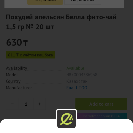
Похудей апельсин Белла фито-чай
1,5 гр № 20 шт
630
₸
611 ₸ с учётом кешбэка
Availability
Available
Model
4870004386938
Country
Казахстан
Manufacturer
Ева-1 ТОО
Add to cart
Installment plan 0-0-4
158 x 4 month