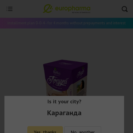
Installment plan 0-0-4 - for 4 months without prepayments and interest
Is it your city?
Караганда
Yes, thanks
No, another