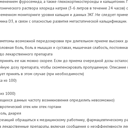
именением фуросемида, а также глюкокортикостероиды и кальцитонин. 
онического раствора хлорида натрия (3-6 литров в течение 24 часов)
овременном мониторинге уровня кальция и данных ЭКГ. Не следует пр
ина D3, в связи с опасностью развития метастатической кальцификации
имптомы возможной передозировки при длительном приеме высоких доз
 головная боль, боль в мышцах и суставах, мышечная слабость, постоянна
до лекарственного препарата
ринять ее как можно скорее. Если до приема очередной дозы осталось
ойную дозу препарата, чтобы скомпенсировать пропущенную. Описание 
ет принять в этом случае (при необходимости)
а из 100)
 из 1000)
меющихся данных частоту возникновения определить невозможно)
евротический отек или отек гортани
боль, диарея
 реакций oбращаться к медицинскому работнику, фармацевтическому р
а лекарственные препараты, включая сообщения о неэффективности ле