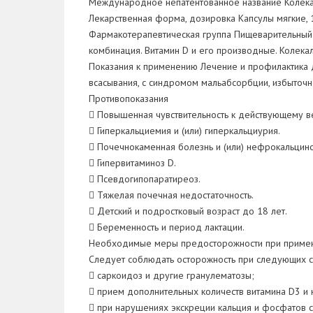
Международное непатентованное название Колек
Лекарственная форма, дозировка Капсулы мягкие,
Фармакотерапевтическая группа Пищеварительный т
комбинация. Витамин D и его производные. Колек
Показания к применению Лечение и профилактика 
всасывания, с синдромом мальабсорбции, избыточ
Противопоказания
 Повышенная чувствительность к действующему в
 Гиперкальциемия и (или) гиперкальциурия.
 Почечнокаменная болезнь и (или) нефрокальцино
 Гипервитаминоз D.
 Псевдогипопаратиреоз.
 Тяжелая почечная недостаточность.
 Детский и подростковый возраст до 18 лет.
 Беременность и период лактации.
Необходимые меры предосторожности при приме
Следует соблюдать осторожность при следующих с
 саркоидоз и другие гранулематозы;
 прием дополнительных количеств витамина D3 и к
 при нарушениях экскреции кальция и фосфатов 