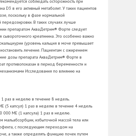
 Рекомендуется соблюдать осторожность при
а D3 в его активный метаболит. У таких пациентов
озе, поскольку в фазе нормальной
й передозировки. В таких случаях лучше
чении препаратом АкваДетрим® Форте следует
я сывороточного креатинина. Это особенно важно
еркальциурии (уровень кальция в моче превышает
риостановить лечение. Пациентам с ожирением
чение дозы препарата АкваДетрим® Форте в
рат противопоказан в период беременности и
 механизмами Исследования по влиянию на
 1 раз в неделю в течение 8 недель.
Е (5 капсул) 1 раз в неделю в течение 4 недель
 000 МЕ (1 капсула) 1 раз в неделю.
ом мальабсорбции, избыточной массой тела или
 эффекта, с последующим переходом на
оче, а также определять функцию почек путем