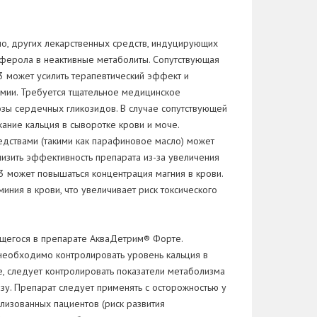
о, других лекарственных средств, индуцирующих
иферола в неактивные метаболиты. Сопутствующая
 может усилить терапевтический эффект и
иемии. Требуется тщательное медицинское
дозы сердечных гликозидов. В случае сопутствующей
ание кальция в сыворотке крови и моче.
едствами (такими как парафиновое масло) может
изить эффективность препарата из-за увеличения
 может повышаться концентрация магния в крови.
ия в крови, что увеличивает риск токсического
ащегося в препарате АкваДетрим® Форте.
необходимо контролировать уровень кальция в
, следует контролировать показатели метаболизма
зу. Препарат следует применять с осторожностью у
лизованных пациентов (риск развития