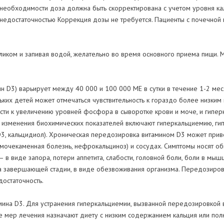
необходимости доза должна быть скорректирована с учетом уровня кал
едостаточностью Коррекция дозы не требуется. Пациенты с почечной 
еликом и запивая водой, желательно во время основного приема пищи.
н D3) варьирует между 40 000 и 100 000 МЕ в сутки в течение 1-2 ме
их детей может отмечаться чувствительность к гораздо более низким
сти к увеличению уровней фосфора в сыворотке крови и моче, и гипер
е изменения биохимических показателей включают гиперкальциемию, ги
3, кальцидиол). Хроническая передозировка витамином D3 может приве
(мочекаменная болезнь, нефрокальциноз) и сосудах. Симптомы носят об
 в виде запора, потери аппетита, слабости, головной боли, боли в мышц
 на завершающей стадии, в виде обезвоживания организма. Передозиро
достаточность.
на D3. Для устранения гиперкальциемии, вызванной передозировкой ви
тве мер лечения назначают диету с низким содержанием кальция или по