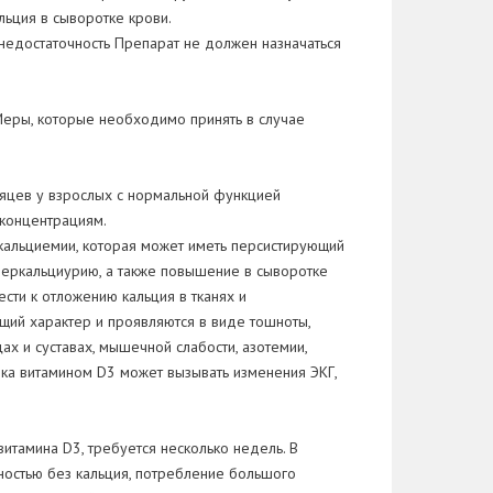
ьция в сыворотке крови.
недостаточность Препарат не должен назначаться
 Меры, которые необходимо принять в случае
сяцев у взрослых с нормальной функцией
 концентрациям.
кальциемии, которая может иметь персистирующий
перкальциурию, а также повышение в сыворотке
сти к отложению кальция в тканях и
щий характер и проявляются в виде тошноты,
ах и суставах, мышечной слабости, азотемии,
вка витамином D3 может вызывать изменения ЭКГ,
тамина D3, требуется несколько недель. В
лностью без кальция, потребление большого