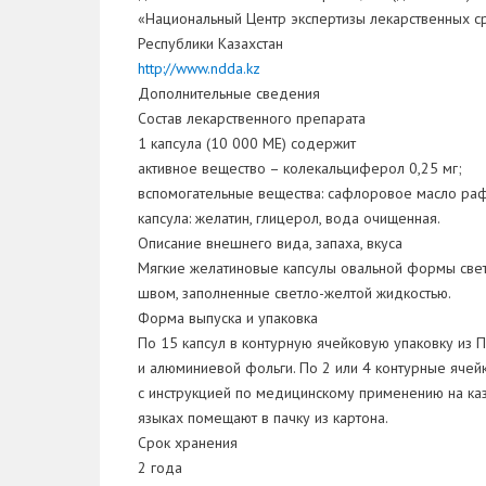
«Национальный Центр экспертизы лекарственных с
Республики Казахстан
http://www.ndda.kz
Дополнительные сведения
Состав лекарственного препарата
1 капсула (10 000 МЕ) содержит
активное вещество – колекальциферол 0,25 мг;
вспомогательные вещества: сафлоровое масло ра
капсула: желатин, глицерол, вода очищенная.
Описание внешнего вида, запаха, вкуса
Мягкие желатиновые капсулы овальной формы свет
швом, заполненные светло-желтой жидкостью.
Форма выпуска и упаковка
По 15 капсул в контурную ячейковую упаковку из
и алюминиевой фольги. По 2 или 4 контурные ячей
с инструкцией по медицинскому применению на ка
языках помещают в пачку из картона.
Срок хранения
2 года