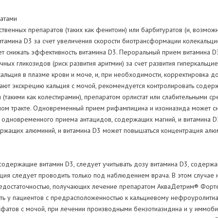
ратами
енных препаратов (таких как фенитоин) или барбитуратов (и, возможн
итамина D3 за счет увеличения скорости биотрансформации колекальц
т снижать эффективность витамина D3. Пероральный прием витамина D3
чных гликозидов (риск развития аритмии) за счет развития гиперкальц
альция в плазме крови и моче, и, при необходимости, корректировка 
ют экскрецию кальция с мочой, рекомендуется контролировать содерж
акими как колестирамин), препаратом орлистат или слабительными ср
ном тракте. Одновременный прием рифампицина и изониазида может сн
 одновременного приема антацидов, содержащих магний, и витамина D3
жащих алюминий, и витамина D3 может повышаться концентрация алюмин
содержащие витамин D3, следует учитывать дозу витамина D3, содерж
ция следует проводить только под наблюдением врача. В этом случае 
 недостаточностью, получающих лечение препаратом АкваДетрим® Форте
ть у пациентов с предрасположенностью к кальциевому нефроуролитиа
фатов с мочой, при лечении производными бензотиазидина и у иммоби