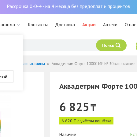
Рассрочка 0-0-4 - на 4 месяца без предоплат и процентов
раганда
Контакты
Доставка
Акции
Аптеки
О нас
Поиск
нералы
Поливитамины
Аквадетрим Форте 10000 МЕ № 30 капс мягкие
угой
Аквадетрим Форте 100
6 825
₸
6 620 ₸ с учётом кешбэка
Наличие
Ест