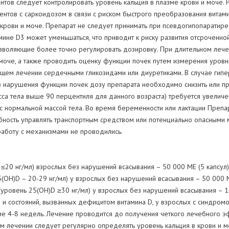
ентов следует контролировать уровень кальция в плазме крови и моче.
тов с саркоидозом в связи с риском быстрого преобразования витамин
 крови и моче. Препарат не следует принимать при псевдогипопаратире
амине D3 может уменьшаться, что приводит к риску развития отсроченно
позволяющие более точно регулировать дозировку. При длительном ле
 моче, а также проводить оценку функции почек путем измерения уровн
ющем лечении сердечными гликозидами или диуретиками. В случае гип
ков нарушения функции почек дозу препарата необходимо снизить или п
масса тела выше 90 перцентиля для данного возраста) требуется увели
с нормальной массой тела. Во время беременности или лактации Препа
обность управлять транспортным средством или потенциально опасными
работу с механизмами не проводились.
≤20 нг/мл) взрослых без нарушений всасывания – 50 000 МЕ (5 капсул)
(ОН)D – 20-29 нг/мл) у взрослых без нарушений всасывания – 50 000 М
ровень 25(ОН)D ≥30 нг/мл) у взрослых без нарушений всасывания – 10
 и состояний, вызванных дефицитом витамина D, у взрослых с синдром
ние 4-8 недель. Лечение проводится до получения четкого лечебного
 лечении следует регулярно определять уровень кальция в крови и м