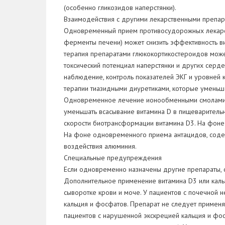
(особенно гликозидов наперстянки).
Взаимодействия с другими лекарственными препа
Одновременный прием противосудорожных лекарств
ферменты печени) может снизить эффективность в
терапия препаратами глюкокортикостероидов може
токсический потенциал наперстянки и других серде
наблюдение, контроль показателей ЭКГ и уровней к
терапии тиазидными диуретиками, которые уменьша
Одновременное лечение ионообменными смолами (т
уменьшать всасывание витамина D в пищеваритель
скорости биотрансформации витамина D3. На фоне
На фоне одновременного приема антацидов, содер
воздействия алюминия.
Специальные предупреждения
Если одновременно назначены другие препараты, 
Дополнительное применение витамина D3 или каль
сыворотке крови и моче. У пациентов с почечной
кальция и фосфатов. Препарат не следует применя
пациентов с нарушенной экскрецией кальция и фос