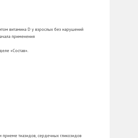
итом витамина D у взрослых без нарушений
начала применения
деле «Состав».
м приеме тиазидов, сердечных гликозидов