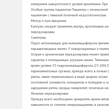
измерения сывороточного уровня креатинина. При 
Особые группы пациентов Пациенты с печеночной н
пациентам с тяжелой почечной недостаточностью.
Метод и путь введения
Капсулы следует принимать внутрь, проглатывая ц
передозировки
Симптомы
Порог интоксикации для колекальциферола (витами
паращитовидных желез. У новорожденных и маленьк
Острая и хроническая передозировка может приве
характер и потенциально угрожать жизни. Типичны
крови уровня 25-гидроксикальциферола (25 (OH) D
паренхиматозных органах, прежде всего в почках 
рвоты, также первоначально в виде диареи, позже –
постоянной сонливости, полидипсии и полиурии и,
нарушения ритма сердца, панкреатит, почечную не
Лечение передозировки
Прежде всего необходимо прекратить прием витами
зависимости от степени гиперкальциемии, в качес