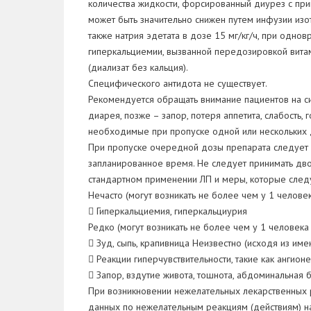
количества жидкости, форсированный диурез с пр
может быть значительно снижен путем инфузии изот
также натрия эдетата в дозе 15 мг/кг/ч, при одн
гиперкальциемии, вызванной передозировкой витам
(диализат без кальция).
Специфического антидота не существует.
Рекомендуется обращать внимание пациентов на с
диарея, позже – запор, потеря аппетита, слабость,
необходимые при пропуске одной или нескольких 
При пропуске очередной дозы препарата следует п
запланированное время. Не следует принимать дв
стандартном применении ЛП и меры, которые следу
Нечасто (могут возникать не более чем у 1 человек
 Гиперкальциемия, гиперкальциурия
Редко (могут возникать не более чем у 1 человека
 Зуд, сыпь, крапивница Неизвестно (исходя из и
 Реакции гиперчувствительности, такие как ангион
 Запор, вздутие живота, тошнота, абдоминальная 
При возникновении нежелательных лекарственных
данных по нежелательным реакциям (действиям) н