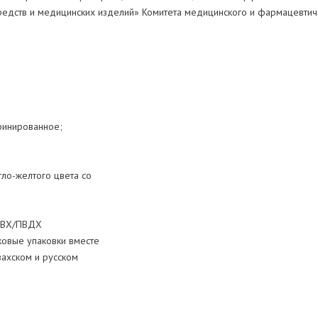
редств и медицинских изделий» Комитета медицинского и фармацевтич
финированное;
ло-желтого цвета со
 ПВХ/ПВДХ
ковые упаковки вместе
захском и русском