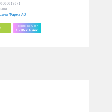
03060618671
льша
дана Фарма АО
Рассрочка 0-0-4
у
1 706 x 4 мес.