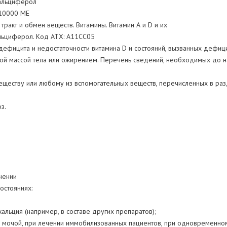
альциферол
 10000 МЕ
ракт и обмен веществ. Витамины. Витамин А и D и их
альциферол. Kод АТХ: A11CC05
дефицита и недостаточности витамина D и состояний, вызванных дефиц
ной массой тела или ожирением. Перечень сведений, необходимых до 
еществу или любому из вспомогательных веществ, перечисленных в раз
з.
нении
остояниях:
альция (например, в составе других препаратов);
с мочой, при лечении иммобилизованных пациентов, при одновременно