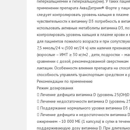
гиперкальциемии и гиперкальциурии). У таких паци
применении препарата АкваДетрим® Форте у пациен
следует контролировать уровень кальция в плазме
чувствительности к витамину D3 потребность в вит
использовать активные метаболиты витамина D3, 
контролировать уровень кальция в плазме крови и
для пациентов пожилого возраста и при сопутству
7,5 ммоль/24 ч (300 мг/24 ч) или наличия призна
(взрослые – ИМТ ≥ 30 кг/м2 , дети, подростки – 
сравнении с дозой, рекомендованной сверстникам 
лактации. Особенности влияния препарата на спос
способность управлять транспортным средством и 
Рекомендации по применению
Режим дозирования
 Лечение дефицита витамина D (уровень 25(ОН)D 
 Лечение недостаточности витамина D (уровень 25
 Поддержание нормального уровня витамина D3 (у
 Лечение дефицита и недостаточности витамина D
ожирением –10 000 МЕ (1 капсула) в сутки в тече
поддерживающую дозу витамина D. При длительном