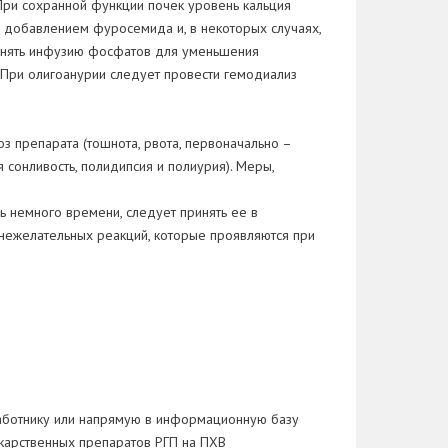
При сохранной функции почек уровень кальция
 с добавлением фуросемида и, в некоторых случаях,
именять инфузию фосфатов для уменьшения
. При олигоанурии следует провести гемодиализ
 препарата (тошнота, рвота, первоначально –
я сонливость, полидипсия и полиурия). Меры,
 немного времени, следует принять ее в
нежелательных реакций, которые проявляются при
аботнику или напрямую в информационную базу
карственных препаратов РГП на ПХВ